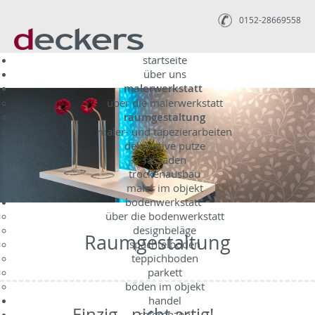
0152-28669558
startseite
über uns
malerwerkstatt
über die malerwerkstatt
raumgestaltung
maler- und tapezierarbeiten
dekorative putze
fassaden
trockenausbau
maler im objekt
bodenwerkstatt
über die bodenwerkstatt
designbeläge
Raumgestaltung
spachtelboden
teppichboden
parkett
böden im objekt
handel
Einzig - nicht artig!
referenzen