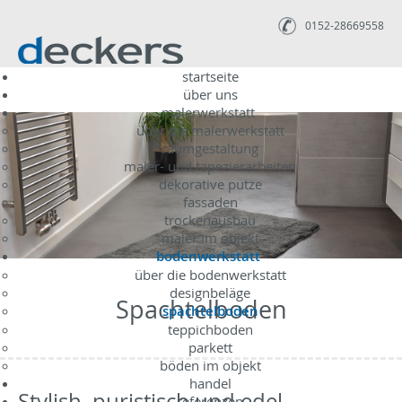
0152-28669558
startseite
über uns
malerwerkstatt
über die malerwerkstatt
raumgestaltung
maler- und tapezierarbeiten
dekorative putze
fassaden
trockenausbau
maler im objekt
bodenwerkstatt
über die bodenwerkstatt
designbeläge
Spachtelboden
spachtelboden
teppichboden
parkett
böden im objekt
handel
Stylish, puristisch und edel.
referenzen