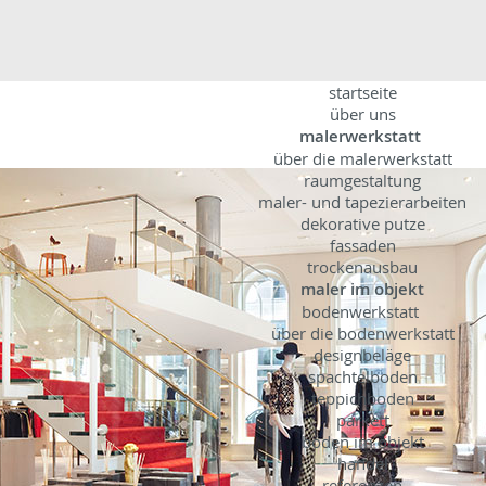
startseite
über uns
malerwerkstatt
über die malerwerkstatt
raumgestaltung
maler- und tapezierarbeiten
dekorative putze
fassaden
trockenausbau
maler im objekt
bodenwerkstatt
über die bodenwerkstatt
designbeläge
spachtelboden
teppichboden
parkett
böden im objekt
handel
referenzen