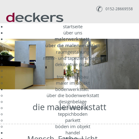
0152-28669558
startseite
über uns
malerwerkstatt
über die malerwerkstatt
raumgestaltung
maler- und tapezierarbeiten
dekorative putze
fassaden
trockenausbau
maler im objekt
bodenwerkstatt
über die bodenwerkstatt
designbeläge
die malerwerkstatt
spachtelboden
teppichboden
parkett
böden im objekt
handel
Mensch. Farbe. Licht.
referenzen